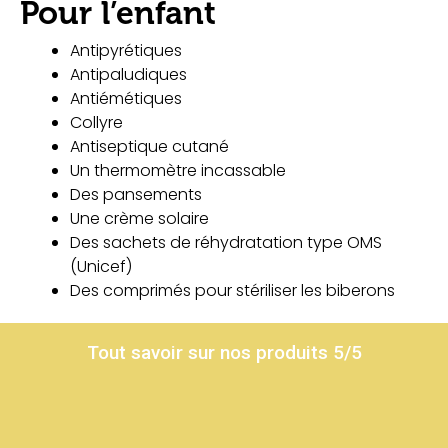
Pour l’enfant
A
ntipyrétiques
A
ntipaludiques
A
ntiémétiques
C
ollyre
A
ntiseptique cutané
U
n thermomètre incassabl
e
D
es pansements
U
ne crème solair
e
D
es sachets de réhydratation type OMS
(Unicef)
D
es comprimés pour stériliser les biberons
Tout savoir sur nos produits 5/5