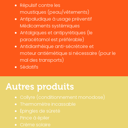
Répulsif contre les
moustiques
(peau/vêtements)
Antipaludique à usage préventif
Médicaments systémiques
Antalgiques et antipyrétiques (le
paracétamol est préférable)
Antidiarrhéique
anti-sécrétoire
et
moteur
a
ntiémétique si nécessaire (pour le
mal des transports)
Sédatifs
Autres produits
Collyre (conditionnement monodose)
Thermomètre incassable
Épingles de sûreté
Pince à épiler
Crème solaire