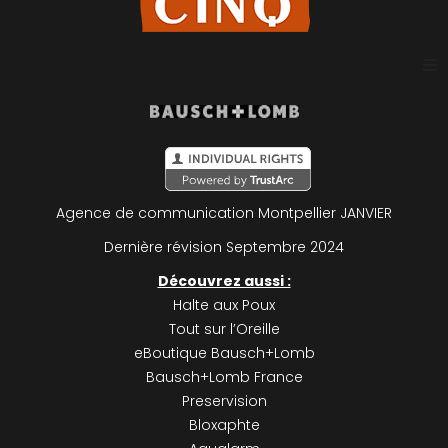
Plan du site
Mentions légales
Agence de communication Montpellier
JANVIER
Politique de confidentialité
Dernière révision Septembre 2024
Découvrez aussi :
Halte aux Poux
Tout sur l’Oreille
eBoutique Bausch+Lomb
Bausch+Lomb France
Preservision
Bloxaphte