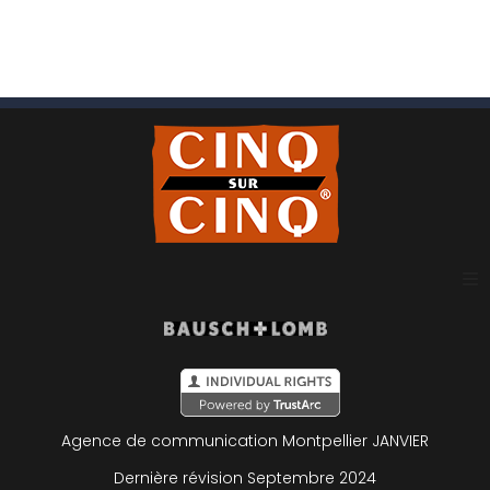
Plan du site
Mentions légales
Agence de communication Montpellier
JANVIER
Politique de confidentialité
Dernière révision Septembre 2024