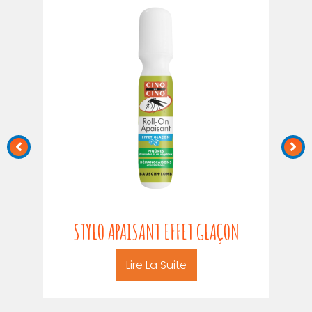
STYLO APAISANT EFFET GLAÇON
S
Lire La Suite