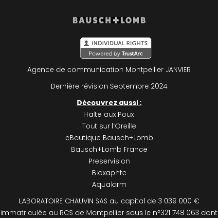
Plan du site
Mentions légales
Agence de communication Montpellier
JANVIER
Politique de confidentialité
Dernière révision Septembre 2024
Découvrez aussi :
Halte aux Poux
Tout sur l’Oreille
eBoutique Bausch+Lomb
Bausch+Lomb France
Preservision
Bloxaphte
Aqualarm
LABORATOIRE CHAUVIN SAS au capital de 3 039 000 €
immatriculée au RCS de Montpellier sous le n°321 748 063 dont