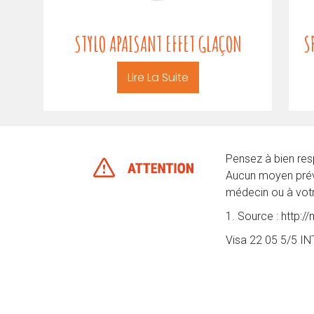
STYLO APAISANT EFFET GLAÇON
S
Lire La Suite
Pensez à bien resp
Aucun moyen préve
médecin ou à vot
1. Source : http:/
Visa 22 05 5/5 I