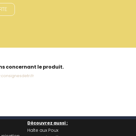
RTE
ons concernant le produit.
consignesdetri.fr
Découvrez aussi :
Halte aux Poux
nication