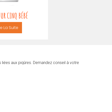
SUR CINQ BÉBÉ
SPRAY TISSUS 250
re La Suite
Lire La Suite
es liées aux piqûres. Demandez conseil à votre