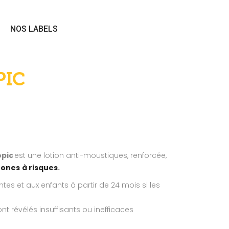
NOS LABELS
PIC
opic
est une lotion anti-moustiques,
renforcée
,
zones
à risques
.
es et aux enfants à partir de 24 mois si les
t révélés insuffisants ou inefficaces