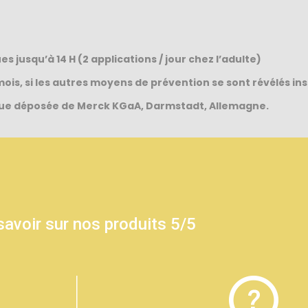
s jusqu’à 14 H (2 applications / jour chez l’adulte)
ois, si les autres moyens de prévention se sont révélés in
ue déposée de Merck KGaA, Darmstadt, Allemagne.
savoir sur nos produits 5/5