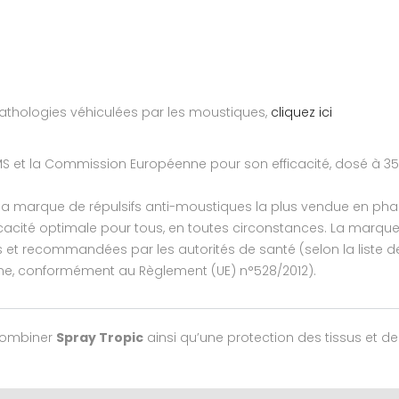
 pathologies véhiculées par les moustiques,
cliquez ici
’OMS et la Commission Européenne pour son efficacité, dosé à 35
t la marque de répulsifs anti-moustiques la plus vendue en ph
fficacité optimale pour tous, en toutes circonstances. La marqu
s et recommandées par les autorités de santé (selon la liste 
nne, conformément au Règlement (UE) n°528/2012).
combiner
Spray Tropic
ainsi qu’une protection des tissus et 