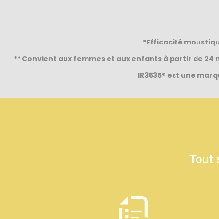
*Efficacité moustique
** Convient aux femmes et aux enfants à partir de 24 m
IR3535® est une marq
Tout 