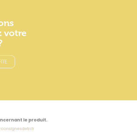
ons
 votre
?
RTE
oncernant le produit.
consignesdetri.fr