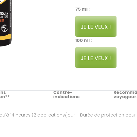
75 ml :
JE LE VEUX !
100 ml :
JE LE VEUX !
ons
Contre-
Recomman
ion**
indications
voyageur
squ’à 14 heures (2 applications/jour – Durée de protection pour 