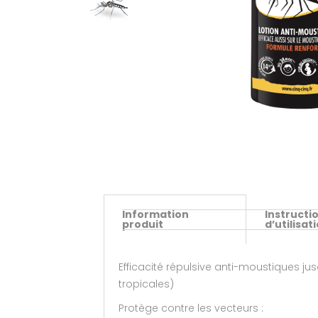
Information
Instructi
produit
d’utilisat
Efficacité répulsive anti-moustiques ju
tropicales)
Protège contre les vecteurs :