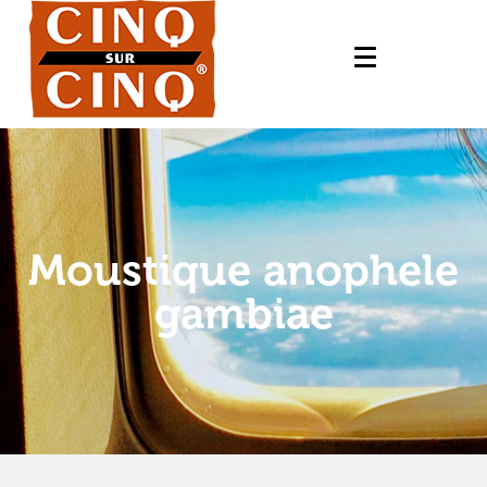
Moustique anophele
gambiae