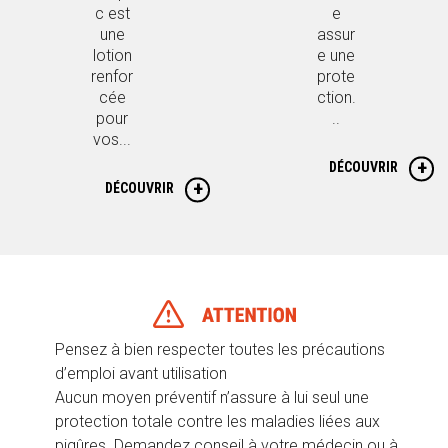
c est
e
une
assur
lotion
e une
renfor
prote
cée
ction.
pour
..
vos...
DÉCOUVRIR
DÉCOUVRIR
Pensez à bien respecter toutes les précautions
d’emploi avant utilisation
Aucun moyen préventif n’assure à lui seul une
protection totale contre les maladies liées aux
piqûres. Demandez conseil à votre médecin ou à