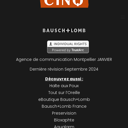
Plan du site
Mentions légales
Agence de communication Montpellier
JANVIER
Politique de confidentialité
Dernière révision Septembre 2024
Découvrez aussi :
Halte aux Poux
Tout sur l’Oreille
eBoutique Bausch+Lomb
Bausch+Lomb France
Preservision
Bloxaphte
Aqualarm