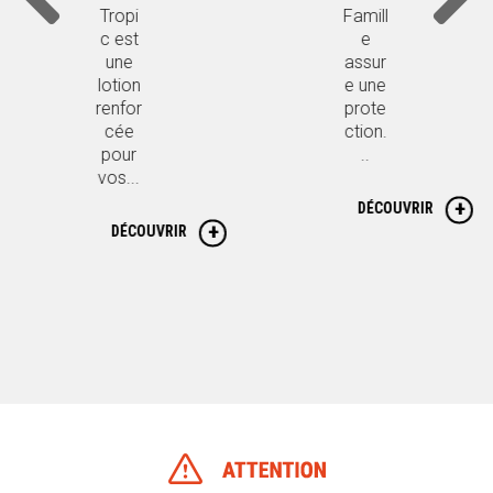
Famill
Cinq
e
®
assur
Zone
e une
s
prote
Temp
ction.
érées
..
vous
assur
e une
DÉCOUVRIR
prote
ction.
..
DÉCOUVRIR