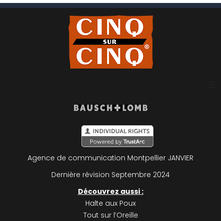
Plan du site
Mentions légales
Agence de communication Montpellier
JANVIER
Politique de confidentialité
Dernière révision Septembre 2024
Découvrez aussi :
Halte aux Poux
Tout sur l’Oreille