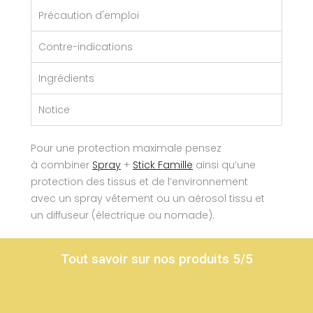
Précaution d'emploi
Contre-indications
Ingrédients
Notice
Pour une protection maximale
pensez
à
combiner
Spray
+
Stick
Famille
ainsi qu’une
protection des tissus et de l’environnement
avec
un
spray
vêtement
ou un aérosol tissu
et
un
diffuseur
(électrique ou nomade)
.
Tout savoir sur nos produits 5/5