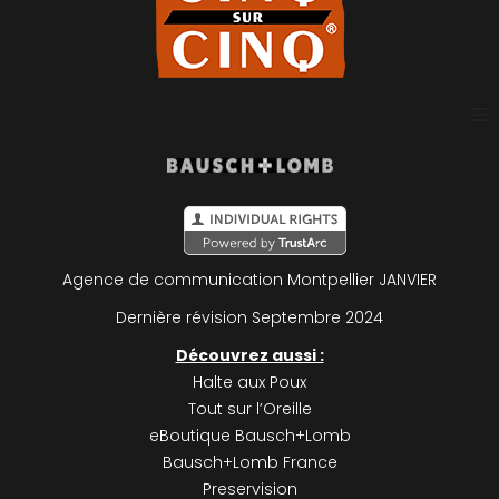
Plan du site
Mentions légales
Agence de communication Montpellier
JANVIER
Politique de confidentialité
Dernière révision Septembre 2024
Découvrez aussi :
Halte aux Poux
Tout sur l’Oreille
eBoutique Bausch+Lomb
Bausch+Lomb France
Preservision